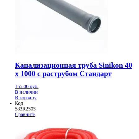
Канализационная труба Sinikon 40
х 1000 с раструбом Стандарт
155.00
руб.
В наличии
В корзину
Код
583R2505
Сравнить