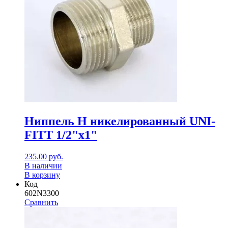
Ниппель Н никелированный UNI-
FITT 1/2"x1"
235.00
руб.
В наличии
В корзину
Код
602N3300
Сравнить