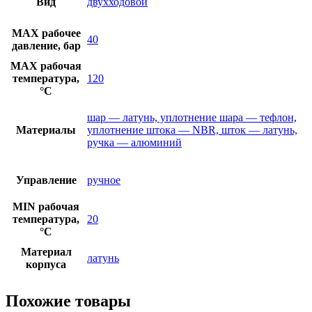
Вид
двухходовой
MAX рабочее
40
давление, бар
MAX рабочая
температура,
120
°C
шар — латунь, уплотнение шара — тефлон,
Материалы
уплотнение штока — NBR, шток — латунь,
ручка — алюминий
Управление
ручное
MIN рабочая
температура,
20
°C
Материал
латунь
корпуса
Похожие товары