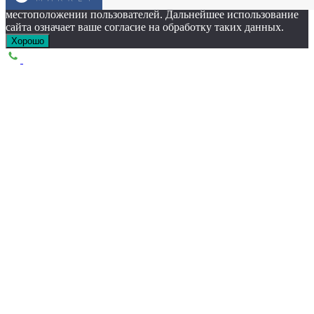
Этот сайт собирает cookie-файлы, данные об IP-адресе и
местоположении пользователей. Дальнейшее использование
сайта означает ваше согласие на обработку таких данных.
Хорошо