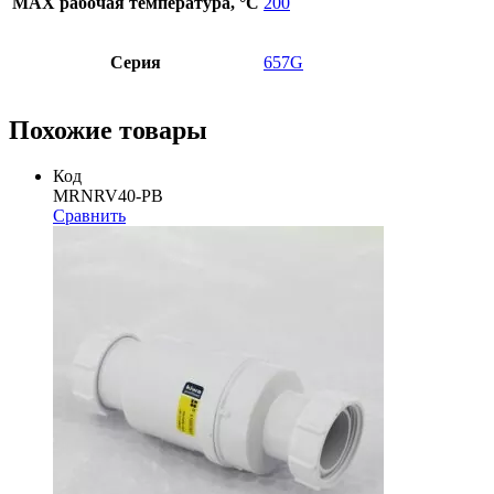
MAX рабочая температура, °C
200
Серия
657G
Похожие товары
Код
MRNRV40-PB
Сравнить