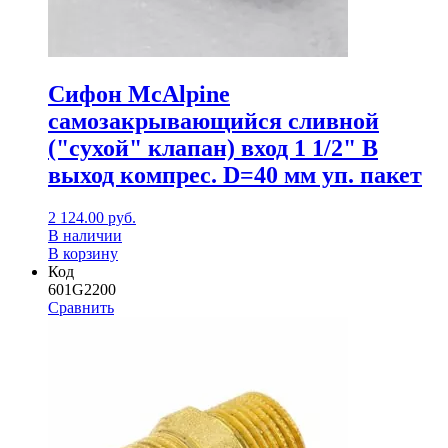
Сифон McAlpine
самозакрывающийся сливной
("сухой" клапан) вход 1 1/2" В
выход компрес. D=40 мм уп. пакет
2 124.00
руб.
В наличии
В корзину
Код
601G2200
Сравнить