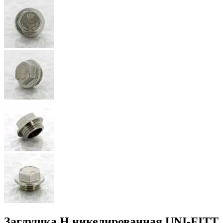
Заглушка Н никелированная UNI-FITT