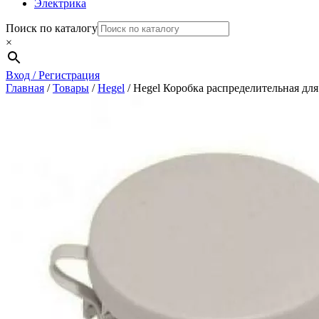
Электрика
Поиск по каталогу
×
Вход / Регистрация
Главная
/
Товары
/
Hegel
/
Hegel Коробка распределительная дл