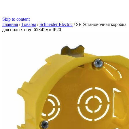
Skip to content
Главная
/
Товары
/
Schneider Electric
/
SE Установочная коробка
для полых стен 65×45мм IP20