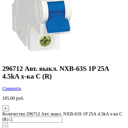
296712 Авт. выкл. NXB-63S 1P 25А
4.5kA х-ка C (R)
Сравнить
185.00
руб.
+
Количество 296712 Авт. выкл. NXB-63S 1P 25А 4.5kA х-ка C
(R)
-