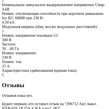
1
Номинальное импульсное выдерживаемое напряжение Uimp:
4 кВ
Номин. отключающая способность при коротком замыкании
Icu IEC 60898 при 230 В:
4.50 кА
Модульная ширина (общ. кол-во модульных расстояний):
1
Номин. напряжение изоляции Ui:
300 В
Частота:
50…60 Гц
Номин. напряжение:
230 В
Номин. ток:
25 А
Характеристика срабатывания (кривая тока):
C
Отзывы
Отзывов пока нет.
Будьте первым, кто оставил отзыв на “296712 Авт. выкл.
NXB-63S 1P 25А 4.5kA х-ка C (R)”