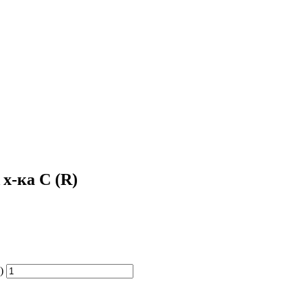
 х-ка C (R)
)