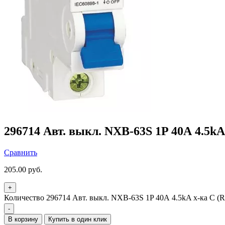
296714 Авт. выкл. NXB-63S 1P 40А 4.5kA
Сравнить
205.00
руб.
+
Количество 296714 Авт. выкл. NXB-63S 1P 40А 4.5kA х-ка C (R
-
В корзину
Купить в один клик