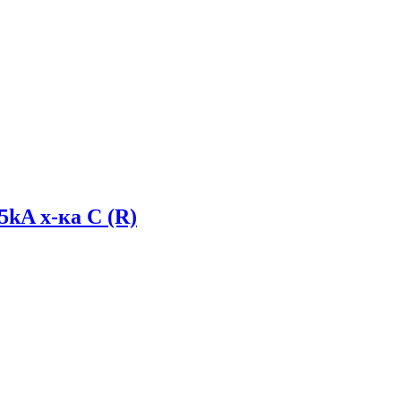
5kA х-ка C (R)