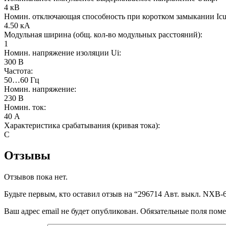
4 кВ
Номин. отключающая способность при коротком замыкании Icu
4.50 кА
Модульная ширина (общ. кол-во модульных расстояний):
1
Номин. напряжение изоляции Ui:
300 В
Частота:
50…60 Гц
Номин. напряжение:
230 В
Номин. ток:
40 А
Характеристика срабатывания (кривая тока):
C
Отзывы
Отзывов пока нет.
Будьте первым, кто оставил отзыв на “296714 Авт. выкл. NXB-6
Ваш адрес email не будет опубликован.
Обязательные поля пом