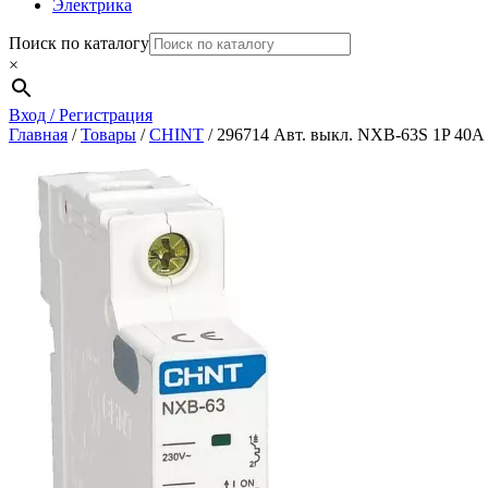
Электрика
Поиск по каталогу
×
Вход / Регистрация
Главная
/
Товары
/
CHINT
/
296714 Авт. выкл. NXB-63S 1P 40А 