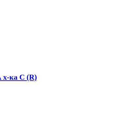
 х-ка C (R)