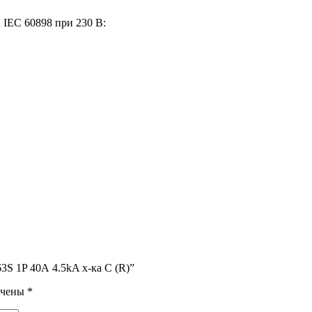
 IEC 60898 при 230 В:
3S 1P 40А 4.5kA х-ка C (R)”
ечены
*