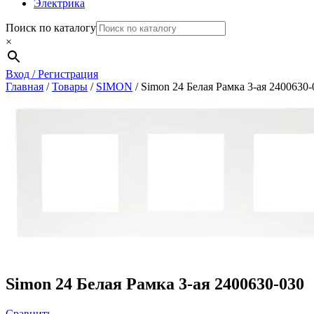
Электрика
Поиск по каталогу
×
Вход / Регистрация
Главная
/
Товары
/
SIMON
/
Simon 24 Белая Рамка 3-ая 2400630-
Simon 24 Белая Рамка 3-ая 2400630-030
Сравнить