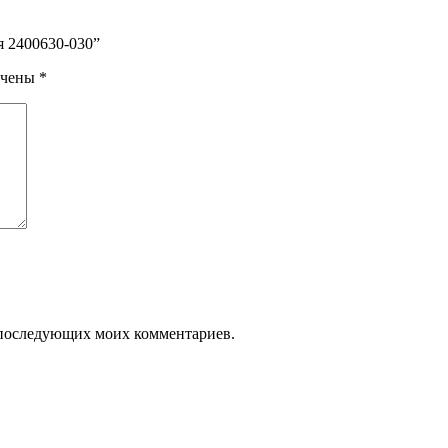
я 2400630-030”
ечены
*
ля последующих моих комментариев.