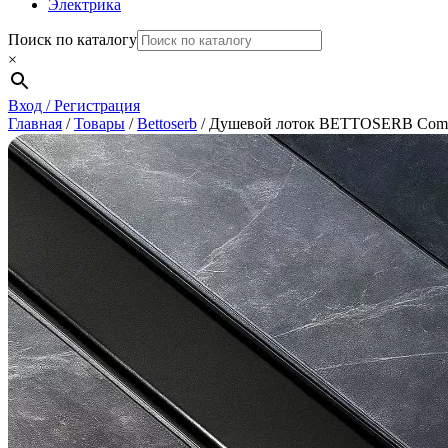
Электрика
Поиск по каталогу
×
Вход / Регистрация
Главная
/
Товары
/
Bettoserb
/
Душевой лоток BETTOSERB Compac