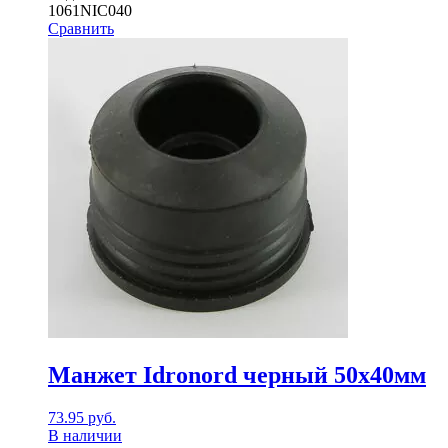
1061NIC040
Сравнить
Манжет Idronord черный 50х40мм
73.95
руб.
В наличии