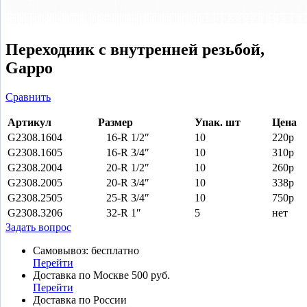
Переходник с внутренней резьбой,
Gappo
Сравнить
Артикул
Размер
Упак.
шт
Цена
G2308.1604
16-R 1/2″
10
220р
G2308.1605
16-R 3/4″
10
310р
G2308.2004
20-R 1/2″
10
260р
G2308.2005
20-R 3/4″
10
338р
G2308.2505
25-R 3/4″
10
750р
G2308.3206
32-R 1″
5
нет
Задать вопрос
Самовывоз: бесплатно
Перейти
Доставка по Москве 500 руб.
Перейти
Доставка по России