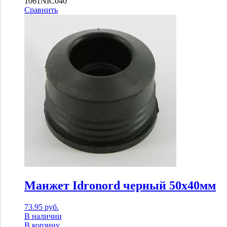
1061NIC040
Сравнить
Манжет Idronord черный 50х40мм
73.95
руб.
В наличии
В корзину