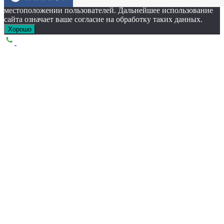
Этот сайт собирает cookie-файлы, данные об IP-адресе и
местоположении пользователей. Дальнейшее использование
сайта означает ваше согласие на обработку таких данных.
Хорошо