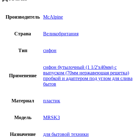
Производитель
McAlpine
Страна
Великобритания
Тип
сифон
сифон бутылочный (1 1/2'х40мм) с
выпуском (70мм нержавеющая решетка)
Применение
пробкой и адаптером под углом для слива
бытов
Материал
пластик
Модель
MRSK3
Назначение
для бытовой техники