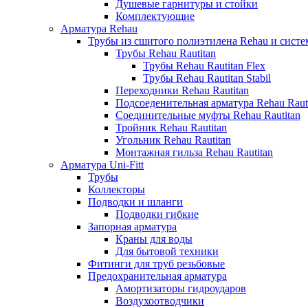
Душевые гарнитуры и стойки
Комплектующие
Арматура Rehau
Трубы из сшитого полиэтилена Rehau и систем
Трубы Rehau Rautitan
Трубы Rehau Rautitan Flex
Трубы Rehau Rautitan Stabil
Переходники Rehau Rautitan
Подсоеденительная арматура Rehau Raut
Соединительные муфты Rehau Rautitan
Тройник Rehau Rautitan
Угольник Rehau Rautitan
Монтажная гильза Rehau Rautitan
Арматура Uni-Fitt
Трубы
Коллекторы
Подводки и шланги
Подводки гибкие
Запорная арматура
Краны для воды
Для бытовой техники
Фитинги для труб резьбовые
Предохранительная арматура
Амортизаторы гидроударов
Воздухоотводчики