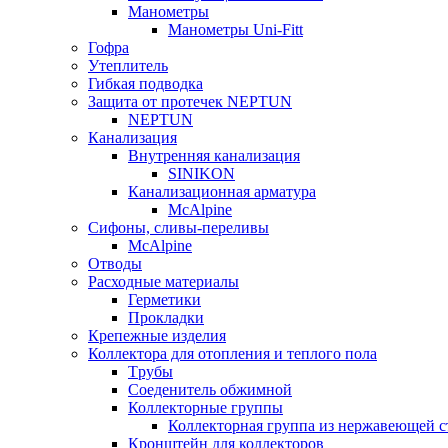
Манометры
Манометры Uni-Fitt
Гофра
Утеплитель
Гибкая подводка
Защита от протечек NEPTUN
NEPTUN
Канализация
Внутренняя канализация
SINIKON
Канализационная арматура
McAlpine
Сифоны, сливы-переливы
McAlpine
Отводы
Расходные материалы
Герметики
Прокладки
Крепежные изделия
Коллектора для отопления и теплого пола
Tрубы
Соеденитель обжимной
Коллекторные группы
Коллекторная группа из нержавеющей с
Кронштейн для коллекторов