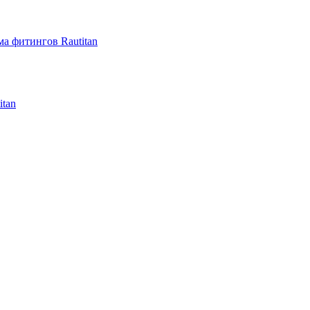
а фитингов Rautitan
itan