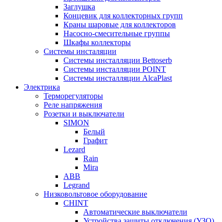
Заглушка
Концевик для коллекторных групп
Краны шаровые для коллекторов
Насосно-смесительные группы
Шкафы коллекторы
Системы инсталяции
Системы инсталляции Bettoserb
Системы инсталляции POINT
Системы инсталляции AlcaPlast
Электрика
Терморегуляторы
Реле напряжения
Розетки и выключатели
SIMON
Белый
Графит
Lezard
Rain
Mira
ABB
Legrand
Низковольтовое оборудование
CHINT
Автоматические выключатели
Устройства защиты отключения (УЗО)