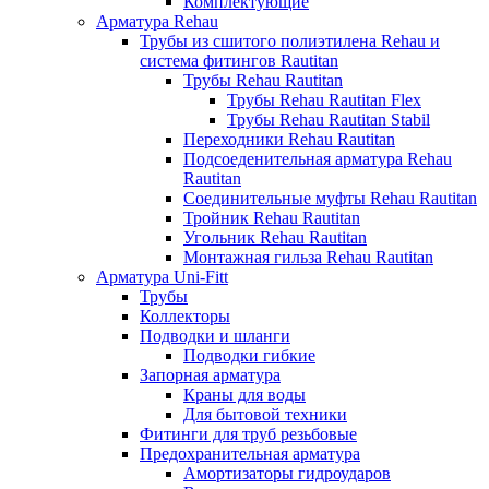
Комплектующие
Арматура Rehau
Трубы из сшитого полиэтилена Rehau и
система фитингов Rautitan
Трубы Rehau Rautitan
Трубы Rehau Rautitan Flex
Трубы Rehau Rautitan Stabil
Переходники Rehau Rautitan
Подсоеденительная арматура Rehau
Rautitan
Соединительные муфты Rehau Rautitan
Тройник Rehau Rautitan
Угольник Rehau Rautitan
Монтажная гильза Rehau Rautitan
Арматура Uni-Fitt
Трубы
Коллекторы
Подводки и шланги
Подводки гибкие
Запорная арматура
Краны для воды
Для бытовой техники
Фитинги для труб резьбовые
Предохранительная арматура
Амортизаторы гидроударов