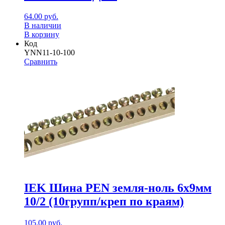
64.00
руб.
В наличии
В корзину
Код
YNN11-10-100
Сравнить
IEK Шина PEN земля-ноль 6х9мм
10/2 (10групп/креп по краям)
105.00
руб.