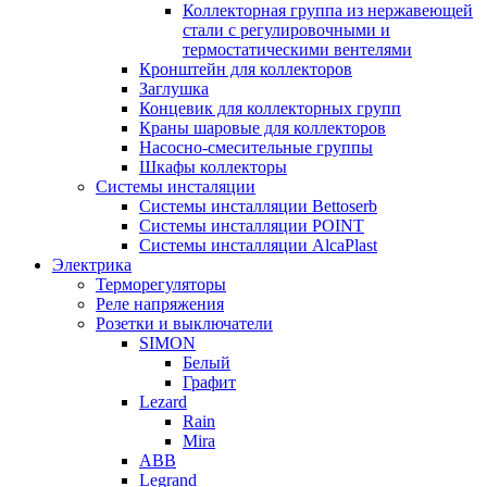
Коллекторная группа из нержавеющей
стали с регулировочными и
термостатическими вентелями
Кронштейн для коллекторов
Заглушка
Концевик для коллекторных групп
Краны шаровые для коллекторов
Насосно-смесительные группы
Шкафы коллекторы
Системы инсталяции
Системы инсталляции Bettoserb
Системы инсталляции POINT
Системы инсталляции AlcaPlast
Электрика
Терморегуляторы
Реле напряжения
Розетки и выключатели
SIMON
Белый
Графит
Lezard
Rain
Mira
ABB
Legrand