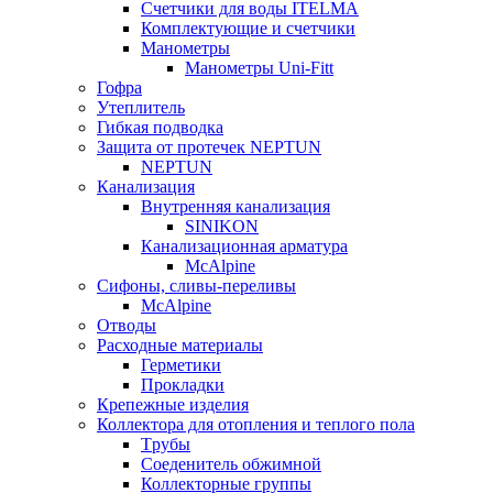
Счетчики для воды ITELMA
Комплектующие и счетчики
Манометры
Манометры Uni-Fitt
Гофра
Утеплитель
Гибкая подводка
Защита от протечек NEPTUN
NEPTUN
Канализация
Внутренняя канализация
SINIKON
Канализационная арматура
McAlpine
Сифоны, сливы-переливы
McAlpine
Отводы
Расходные материалы
Герметики
Прокладки
Крепежные изделия
Коллектора для отопления и теплого пола
Tрубы
Соеденитель обжимной
Коллекторные группы