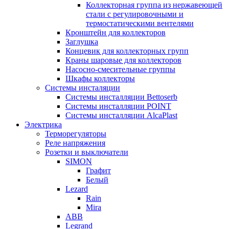
Коллекторная группа из нержавеющей
стали с регулировочными и
термостатическими вентелями
Кронштейн для коллекторов
Заглушка
Концевик для коллекторных групп
Краны шаровые для коллекторов
Насосно-смесительные группы
Шкафы коллекторы
Системы инсталяции
Системы инсталляции Bettoserb
Системы инсталляции POINT
Системы инсталляции AlcaPlast
Электрика
Терморегуляторы
Реле напряжения
Розетки и выключатели
SIMON
Графит
Белый
Lezard
Rain
Mira
ABB
Legrand