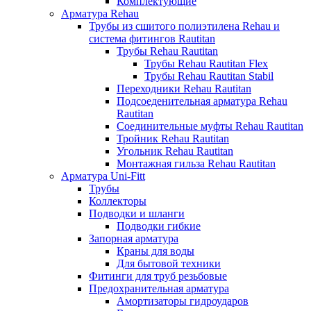
Комплектующие
Арматура Rehau
Трубы из сшитого полиэтилена Rehau и
система фитингов Rautitan
Трубы Rehau Rautitan
Трубы Rehau Rautitan Flex
Трубы Rehau Rautitan Stabil
Переходники Rehau Rautitan
Подсоеденительная арматура Rehau
Rautitan
Соединительные муфты Rehau Rautitan
Тройник Rehau Rautitan
Угольник Rehau Rautitan
Монтажная гильза Rehau Rautitan
Арматура Uni-Fitt
Трубы
Коллекторы
Подводки и шланги
Подводки гибкие
Запорная арматура
Краны для воды
Для бытовой техники
Фитинги для труб резьбовые
Предохранительная арматура
Амортизаторы гидроударов