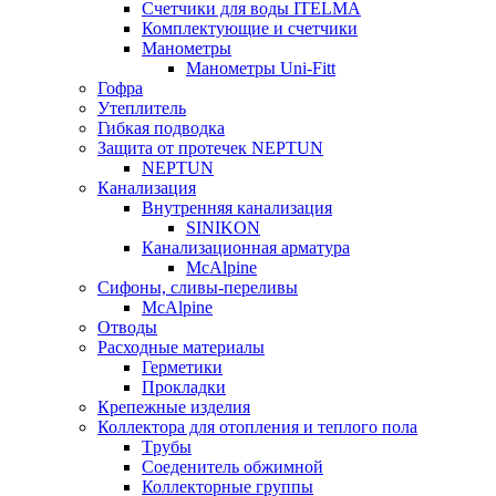
Счетчики для воды ITELMA
Комплектующие и счетчики
Манометры
Манометры Uni-Fitt
Гофра
Утеплитель
Гибкая подводка
Защита от протечек NEPTUN
NEPTUN
Канализация
Внутренняя канализация
SINIKON
Канализационная арматура
McAlpine
Сифоны, сливы-переливы
McAlpine
Отводы
Расходные материалы
Герметики
Прокладки
Крепежные изделия
Коллектора для отопления и теплого пола
Tрубы
Соеденитель обжимной
Коллекторные группы