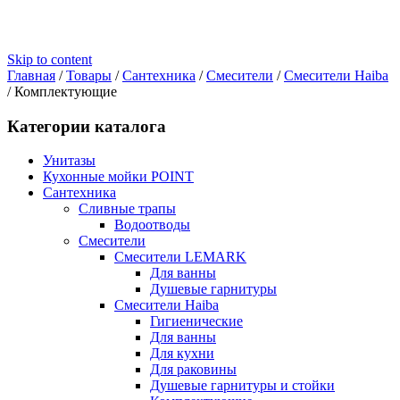
Skip to content
Главная
/
Товары
/
Сантехника
/
Смесители
/
Смесители Haiba
/
Комплектующие
Категории каталога
Унитазы
Кухонные мойки POINT
Сантехника
Сливные трапы
Водоотводы
Смесители
Смесители LEMARK
Для ванны
Душевые гарнитуры
Смесители Haiba
Гигиенические
Для ванны
Для кухни
Для раковины
Душевые гарнитуры и стойки