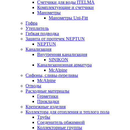
Счетчики для воды ITELMA
Комплектующие и счетчики
Манометры
Манометры Uni-Fitt
Гофра
Утеплитель
Гибкая подводка
Защита от протечек NEPTUN
NEPTUN
Канализация
Внутренняя канализация
SINIKON
Канализационная арматура
McAlpine
Сифоны, сливы-переливы
McAlpine
Отводы
Расходные материалы
Герметики
Прокладки
Крепежные изделия
Коллектора для отопления и теплого пола
Tрубы
Соеденитель обжимной
Коллекторные группы