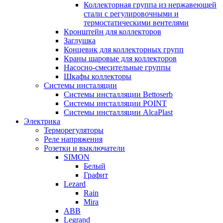
Коллекторная группа из нержавеющей
стали с регулировочными и
термостатическими вентелями
Кронштейн для коллекторов
Заглушка
Концевик для коллекторных групп
Краны шаровые для коллекторов
Насосно-смесительные группы
Шкафы коллекторы
Системы инсталяции
Системы инсталляции Bettoserb
Системы инсталляции POINT
Системы инсталляции AlcaPlast
Электрика
Терморегуляторы
Реле напряжения
Розетки и выключатели
SIMON
Белый
Графит
Lezard
Rain
Mira
ABB
Legrand