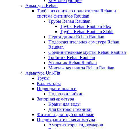
Комплектующие
Арматура Rehau
Трубы из сшитого полиэтилена Rehau и
система фитингов Rautitan
Трубы Rehau Rautitan
Трубы Rehau Rautitan Flex
Трубы Rehau Rautitan Stabil
Переходники Rehau Rautitan
Подсоеденительная арматура Rehau
Rautitan
Соединительные муфты Rehau Rautitan
Тройник Rehau Rautitan
Угольник Rehau Rautitan
Монтажная гильза Rehau Rautitan
Арматура Uni-Fitt
Трубы
Коллекторы
Подводки и шланги
Подводки гибкие
Запорная арматура
Краны для воды
Для бытовой техники
Фитинги для труб резьбовые
Предохранительная арматура
Амортизаторы гидроударов