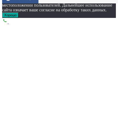
Этот сайт собирает cookie-файлы, данные об IP-адресе и
местоположении пользователей. Дальнейшее использование
сайта означает ваше согласие на обработку таких данных.
Хорошо