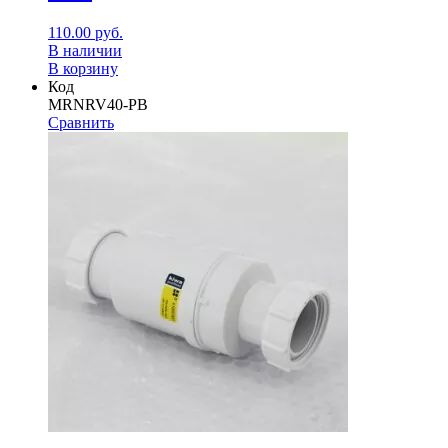
110.00
руб.
В наличии
В корзину
Код
MRNRV40-PB
Сравнить