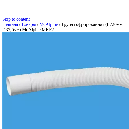
Skip to content
Главная
/
Товары
/
McAlpine
/
Труба гофрированная (L720мм,
D37,5мм) McAlpine MRF2