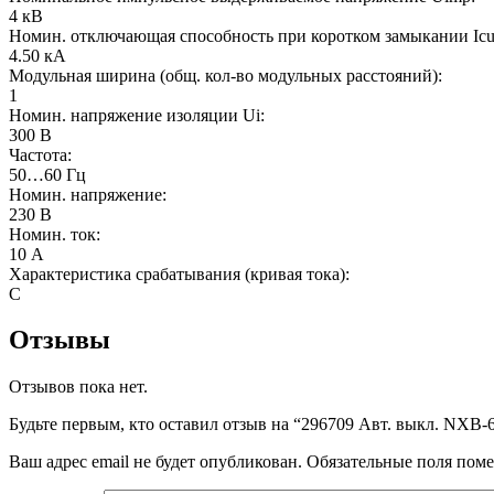
4 кВ
Номин. отключающая способность при коротком замыкании Icu
4.50 кА
Модульная ширина (общ. кол-во модульных расстояний):
1
Номин. напряжение изоляции Ui:
300 В
Частота:
50…60 Гц
Номин. напряжение:
230 В
Номин. ток:
10 А
Характеристика срабатывания (кривая тока):
C
Отзывы
Отзывов пока нет.
Будьте первым, кто оставил отзыв на “296709 Авт. выкл. NXB-6
Ваш адрес email не будет опубликован.
Обязательные поля пом