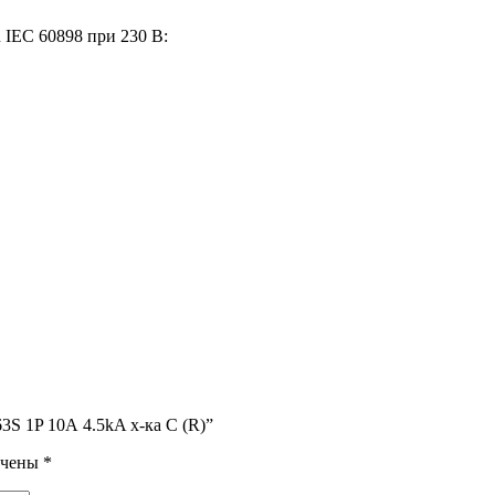
 IEC 60898 при 230 В:
3S 1P 10А 4.5kA х-ка C (R)”
ечены
*