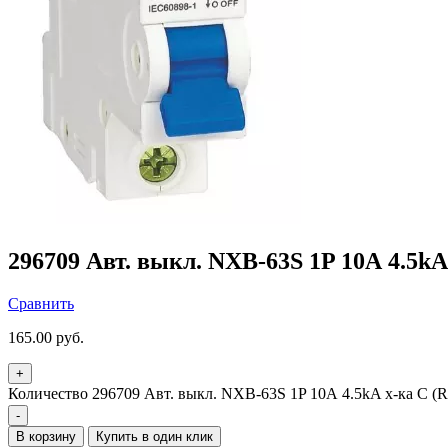
296709 Авт. выкл. NXB-63S 1P 10А 4.5kA
Сравнить
165.00
руб.
+
Количество 296709 Авт. выкл. NXB-63S 1P 10А 4.5kA х-ка C (R
-
В корзину
Купить в один клик