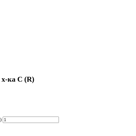
 х-ка C (R)
)