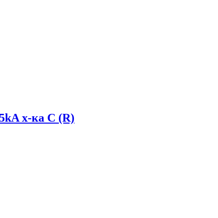
5kA х-ка C (R)