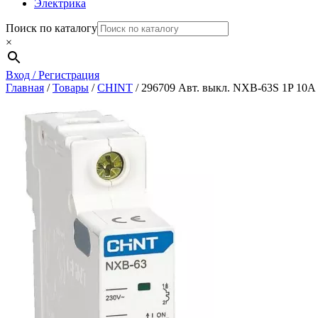
Электрика
Поиск по каталогу
×
Вход / Регистрация
Главная
/
Товары
/
CHINT
/
296709 Авт. выкл. NXB-63S 1P 10А 