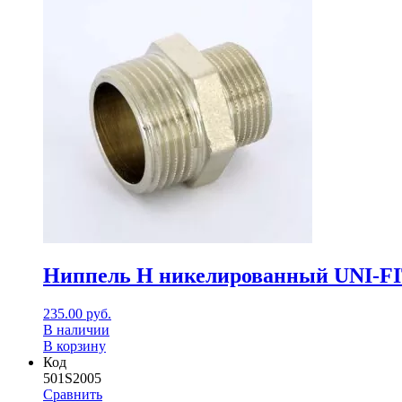
Ниппель Н никелированный UNI-FI
235.00
руб.
В наличии
В корзину
Код
501S2005
Сравнить