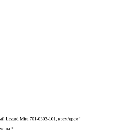
й Lezard Mira 701-0303-101, крем/крем”
ечены
*