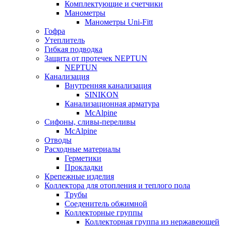
Комплектующие и счетчики
Манометры
Манометры Uni-Fitt
Гофра
Утеплитель
Гибкая подводка
Защита от протечек NEPTUN
NEPTUN
Канализация
Внутренняя канализация
SINIKON
Канализационная арматура
McAlpine
Сифоны, сливы-переливы
McAlpine
Отводы
Расходные материалы
Герметики
Прокладки
Крепежные изделия
Коллектора для отопления и теплого пола
Tрубы
Соеденитель обжимной
Коллекторные группы
Коллекторная группа из нержавеющей