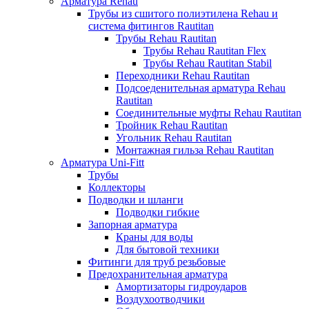
Арматура Rehau
Трубы из сшитого полиэтилена Rehau и
система фитингов Rautitan
Трубы Rehau Rautitan
Трубы Rehau Rautitan Flex
Трубы Rehau Rautitan Stabil
Переходники Rehau Rautitan
Подсоеденительная арматура Rehau
Rautitan
Соединительные муфты Rehau Rautitan
Тройник Rehau Rautitan
Угольник Rehau Rautitan
Монтажная гильза Rehau Rautitan
Арматура Uni-Fitt
Трубы
Коллекторы
Подводки и шланги
Подводки гибкие
Запорная арматура
Краны для воды
Для бытовой техники
Фитинги для труб резьбовые
Предохранительная арматура
Амортизаторы гидроударов
Воздухоотводчики