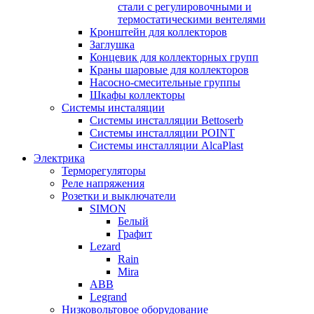
стали с регулировочными и
термостатическими вентелями
Кронштейн для коллекторов
Заглушка
Концевик для коллекторных групп
Краны шаровые для коллекторов
Насосно-смесительные группы
Шкафы коллекторы
Системы инсталяции
Системы инсталляции Bettoserb
Системы инсталляции POINT
Системы инсталляции AlcaPlast
Электрика
Терморегуляторы
Реле напряжения
Розетки и выключатели
SIMON
Белый
Графит
Lezard
Rain
Mira
ABB
Legrand
Низковольтовое оборудование