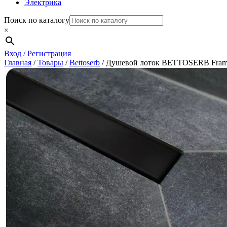
Электрика
Поиск по каталогу
×
Вход / Регистрация
Главная
/
Товары
/
Bettoserb
/
Душевой лоток BETTOSERB Framel