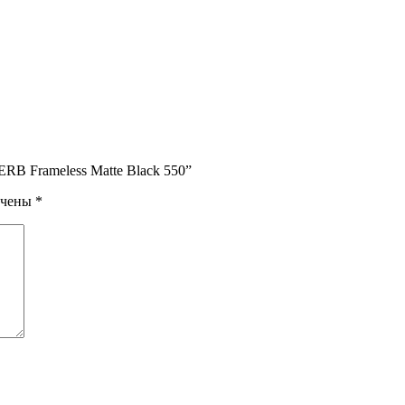
RB Frameless Matte Black 550”
ечены
*