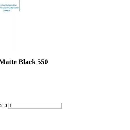
atte Black 550
 550