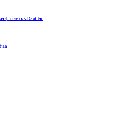
а фитингов Rautitan
itan