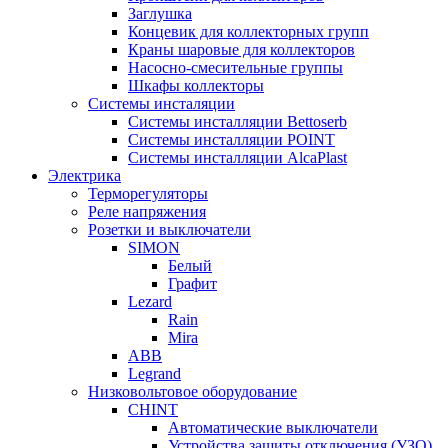
Заглушка
Концевик для коллекторных групп
Краны шаровые для коллекторов
Насосно-смесительные группы
Шкафы коллекторы
Системы инсталяции
Системы инсталляции Bettoserb
Системы инсталляции POINT
Системы инсталляции AlcaPlast
Электрика
Терморегуляторы
Реле напряжения
Розетки и выключатели
SIMON
Белый
Графит
Lezard
Rain
Mira
ABB
Legrand
Низковольтовое оборудование
CHINT
Автоматические выключатели
Устройства защиты отключения (УЗО)