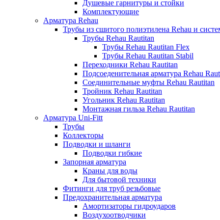
Душевые гарнитуры и стойки
Комплектующие
Арматура Rehau
Трубы из сшитого полиэтилена Rehau и систем
Трубы Rehau Rautitan
Трубы Rehau Rautitan Flex
Трубы Rehau Rautitan Stabil
Переходники Rehau Rautitan
Подсоеденительная арматура Rehau Raut
Соединительные муфты Rehau Rautitan
Тройник Rehau Rautitan
Угольник Rehau Rautitan
Монтажная гильза Rehau Rautitan
Арматура Uni-Fitt
Трубы
Коллекторы
Подводки и шланги
Подводки гибкие
Запорная арматура
Краны для воды
Для бытовой техники
Фитинги для труб резьбовые
Предохранительная арматура
Амортизаторы гидроударов
Воздухоотводчики