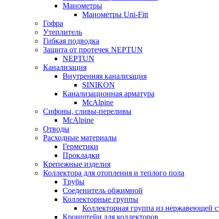
Манометры
Манометры Uni-Fitt
Гофра
Утеплитель
Гибкая подводка
Защита от протечек NEPTUN
NEPTUN
Канализация
Внутренняя канализация
SINIKON
Канализационная арматура
McAlpine
Сифоны, сливы-переливы
McAlpine
Отводы
Расходные материалы
Герметики
Прокладки
Крепежные изделия
Коллектора для отопления и теплого пола
Tрубы
Соеденитель обжимной
Коллекторные группы
Коллекторная группа из нержавеющей с
Кронштейн для коллекторов