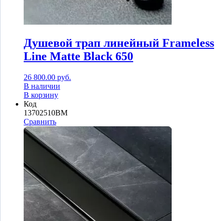
Душевой трап линейный Frameless
Line Matte Black 650
26 800.00
руб.
В наличии
В корзину
Код
13702510BM
Сравнить