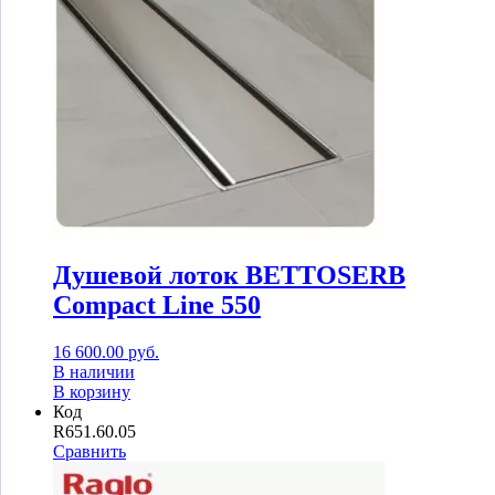
Душевой лоток BETTOSERB
Compact Line 550
16 600.00
руб.
В наличии
В корзину
Код
R651.60.05
Сравнить