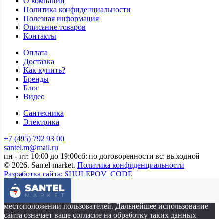
О компании
Политика конфиденциальности
Полезная информация
Описание товаров
Контакты
Оплата
Доставка
Как купить?
Бренды
Блог
Видео
Сантехника
Электрика
+7 (495) 792 93 00
santel.m@mail.ru
пн - пт: 10:00 до 19:00
сб: по договоренности
вс: выходной
© 2026. Santel market.
Политика конфиденциальности
Разработка сайта: SHULEPOV_CODE
Этот сайт собирает cookie-файлы, данные об IP-адресе и
местоположении пользователей. Дальнейшее использование
сайта означает ваше согласие на обработку таких данных.