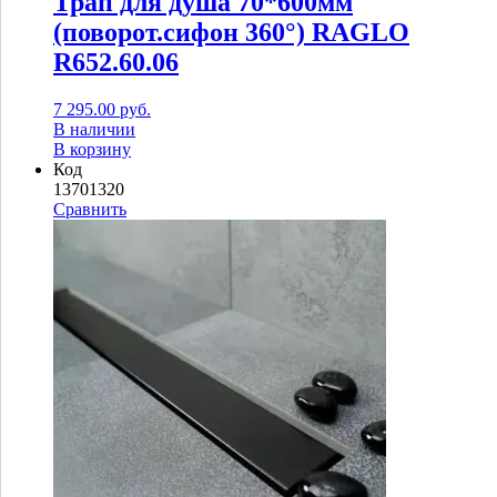
Трап для душа 70*600мм
(поворот.сифон 360°) RAGLO
R652.60.06
7 295.00
руб.
В наличии
В корзину
Код
13701320
Сравнить