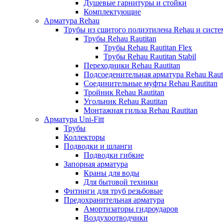
Душевые гарнитуры и стойки
Комплектующие
Арматура Rehau
Трубы из сшитого полиэтилена Rehau и систем
Трубы Rehau Rautitan
Трубы Rehau Rautitan Flex
Трубы Rehau Rautitan Stabil
Переходники Rehau Rautitan
Подсоеденительная арматура Rehau Raut
Соединительные муфты Rehau Rautitan
Тройник Rehau Rautitan
Угольник Rehau Rautitan
Монтажная гильза Rehau Rautitan
Арматура Uni-Fitt
Трубы
Коллекторы
Подводки и шланги
Подводки гибкие
Запорная арматура
Краны для воды
Для бытовой техники
Фитинги для труб резьбовые
Предохранительная арматура
Амортизаторы гидроударов
Воздухоотводчики