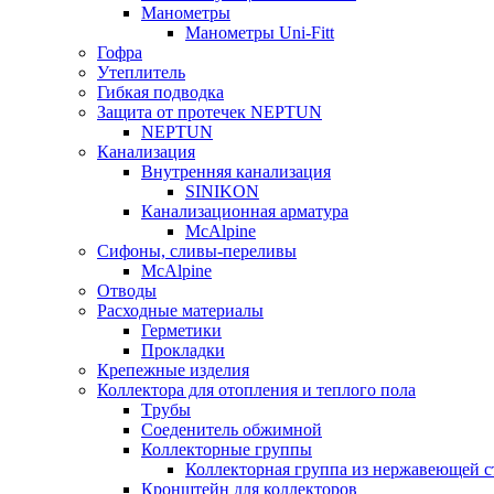
Манометры
Манометры Uni-Fitt
Гофра
Утеплитель
Гибкая подводка
Защита от протечек NEPTUN
NEPTUN
Канализация
Внутренняя канализация
SINIKON
Канализационная арматура
McAlpine
Сифоны, сливы-переливы
McAlpine
Отводы
Расходные материалы
Герметики
Прокладки
Крепежные изделия
Коллектора для отопления и теплого пола
Tрубы
Соеденитель обжимной
Коллекторные группы
Коллекторная группа из нержавеющей с
Кронштейн для коллекторов