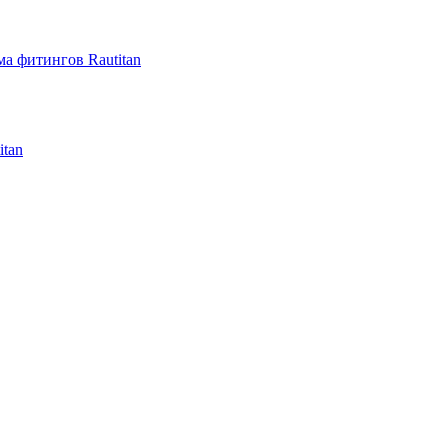
а фитингов Rautitan
itan