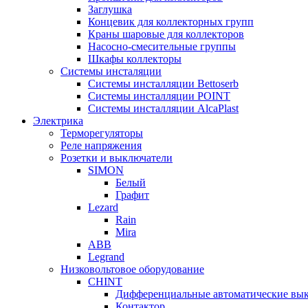
Заглушка
Концевик для коллекторных групп
Краны шаровые для коллекторов
Насосно-смесительные группы
Шкафы коллекторы
Системы инсталяции
Системы инсталляции Bettoserb
Системы инсталляции POINT
Системы инсталляции AlcaPlast
Электрика
Терморегуляторы
Реле напряжения
Розетки и выключатели
SIMON
Белый
Графит
Lezard
Rain
Mira
ABB
Legrand
Низковольтовое оборудование
CHINT
Дифференциальные автоматические вы
Контактор