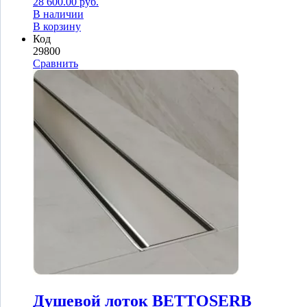
28 600.00
руб.
В наличии
В корзину
Код
29800
Сравнить
Душевой лоток BETTOSERB