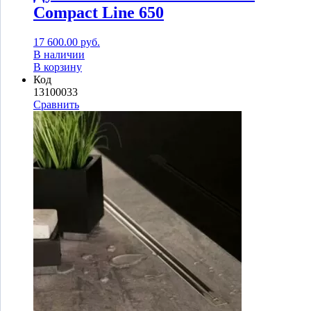
Compact Line 650
17 600.00
руб.
В наличии
В корзину
Код
13100033
Сравнить