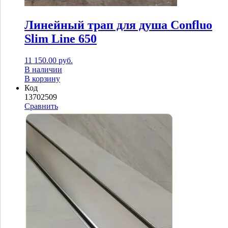
Линейный трап для душа Confluo
Slim Line 650
11 150.00
руб.
В наличии
В корзину
Код
13702509
Сравнить